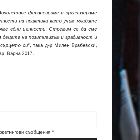
доволствие финансираме и организираме
ценности на практика като учим младите
ляме едни ценности. Стремим се да сме
м децата на позитивизъм и градивност и
сърцето си“
, така д-р Милен Врабевски,
р, Варна 2017.
*
аркетингови съобщения