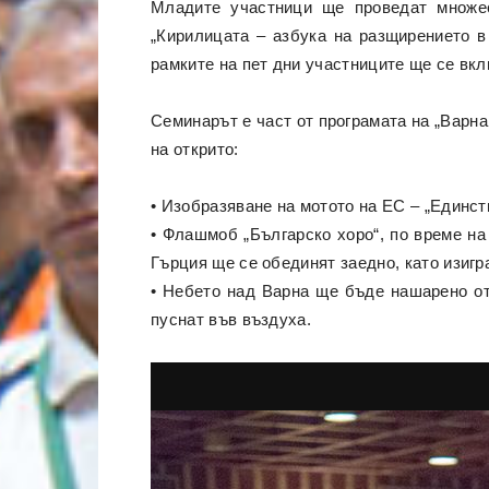
Младите участници ще проведат множес
„Кирилицата – азбука на разщирението в
рамките на пет дни участниците ще се вкл
Семинарът е част от програмата на „Варна
на открито:
• Изобразяване на мотото на ЕС – „Единст
• Флашмоб „Българско хоро“, по време н
Гърция ще се обединят заедно, като изигр
• Небето над Варна ще бъде нашарено от
пуснат във въздуха.