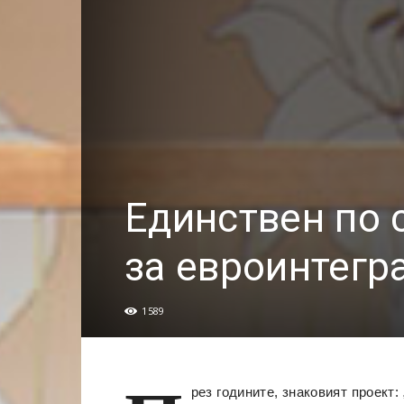
Единствен по 
за евроинтегр
1589
рез годините, знаковият проект