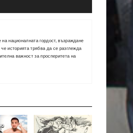
е на националната гордост, възраждане
 че историята трябва да се разглежда
ителна важност за просперитета на