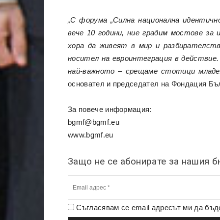
„С форума „Силна национална идентичн
вече 10 години, ние градим мостове за
хора да живеят в мир и разбирателств
носител на евроинтеграция в действие.
най-важното – срещаме стотици младе
основател и председател на Фондация Бъл
За повече информация:
bgmf@bgmf.eu
www.bgmf.eu
Защо не се абонирате за нашия 
Съгласявам се email адресът ми да бъ