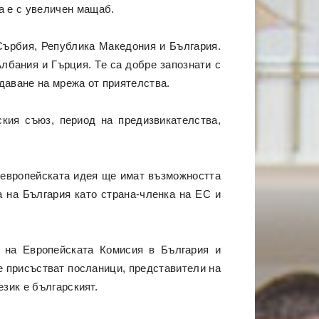
а е с увеличен мащаб.
 Сърбия, Република Македония и България.
лбания и Гърция. Те са добре запознати с
здаване на мрежа от приятелства.
ския съюз, период на предизвикателства,
а европейската идея ще имат възможността
а на България като страна-членка на ЕС и
 на Европейската Комисия в България и
е присъстват посланици, представители на
зик е българският.