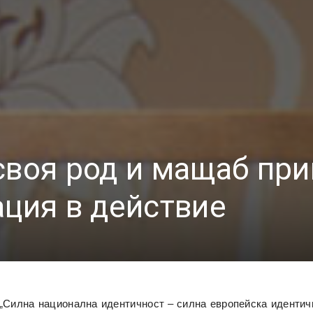
своя род и мащаб пр
ация в действие
: „Силна национална идентичност – силна европейска идентич