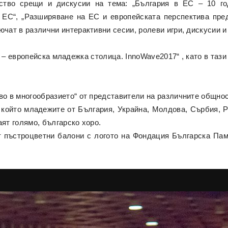
тво срещи и дискусии на тема: „България в ЕС – 10 год
 ЕС“, „Разширяване на ЕС и европейската перспектива пред
ючат в различни интерактивни сесии, ролеви игри, дискусии и
 – европейска младежка столица. InnoWave2017“ , като в таз
во в многообразието“ от представители на различните общнос
а който младежите от България, Украйна, Молдова, Сърбия, 
аят голямо, българско хоро.
 пъстроцветни балони с логото на Фондация Българска Пам