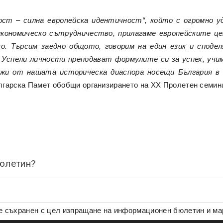
ост – силна европейска идентичност“, който с огромно у
 икономическо сътрудничество, прилагаме европейските 
о. Търсим заедно общото, говорим на един език и споде
 Успели личности преподават формулите си за успех, учи
жи от нашата историческа диаспора носещи България в 
гарска Памет обобщи организирането на XX Пролетен семина
бюлетин?
де съхранен с цел изпращане на информационен бюлетин и м