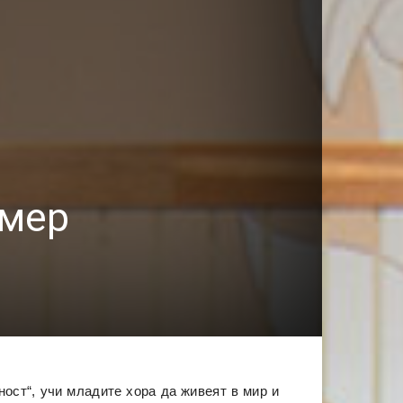
имер
ност“, учи младите хора да живеят в мир и