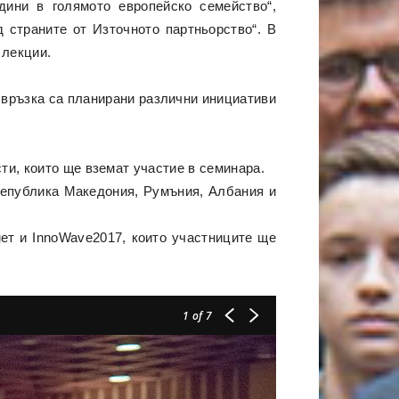
ини в голямото европейско семейство“,
 страните от Източното партньорство“. В
 лекции.
и връзка са планирани различни инициативи
ти, които ще вземат участие в семинара.
Република Македония, Румъния, Албания и
ет и InnoWave2017, които участниците ще
1
of 7