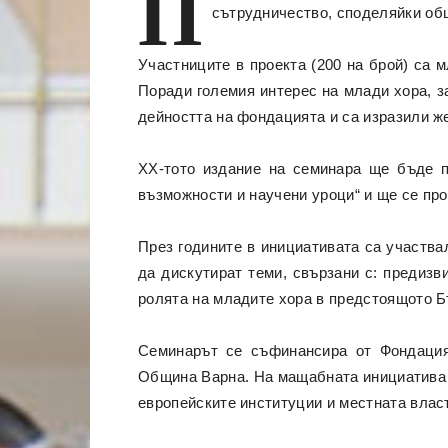
П
сътрудничество, споделяйки об
Участниците в проекта (200 на брой) са 
Поради големия интерес на млади хора, з
дейността на фондацията и са изразили же
XX-тото издание на семинара ще бъде по
възможности и научени уроци“ и ще се пров
През годините в инициативата са участва
да дискутират теми, свързани с: предизв
ролята на младите хора в предстоящото Б
Семинарът се съфинансира от Фондация
Община Варна. На мащабната инициатива п
европейските институции и местната власт