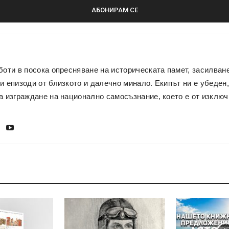
боти в посока опресняване на историческата памет, засилван
и епизоди от близкото и далечно минало. Екипът ни е убеден,
а изграждане на национално самосъзнание, което е от изключ