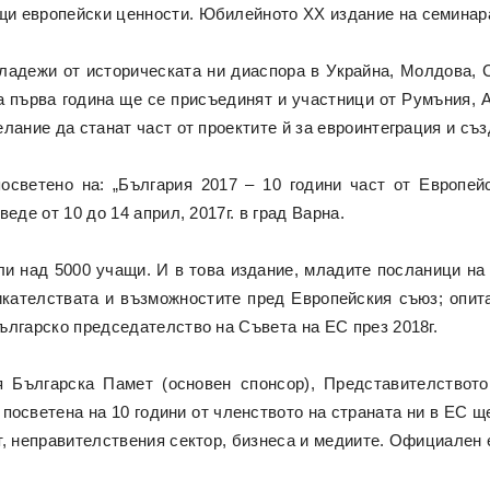
щи европейски ценности. Юбилейното XX издание на семинар
младежи от историческата ни диаспора в Украйна, Молдова,
а първа година ще се присъединят и участници от Румъния, А
лание да станат част от проектите й за евроинтеграция и съ
светено на: „България 2017 – 10 години част от Европей
еде от 10 до 14 април, 2017г. в град Варна.
ли над 5000 учащи. И в това издание, младите посланици н
икателствата и възможностите пред Европейския съюз; опит
ългарско председателство на Съвета на ЕС през 2018г.
 Българска Памет (основен спонсор), Представителството
осветена на 10 години от членството на страната ни в ЕС щ
, неправителствения сектор, бизнеса и медиите. Официален е