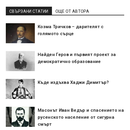
СВЪРЗАНИ СТАТИИ
ОЩЕ ОТ АВТОРА
Козма Тричков – дарителят с
голямото сърце
Найден Геров и първият проект за
демократично образование
Къде издъхва Хаджи Димитър?
Масонът Иван Ведър и спасението на
русенското население от сигурна
смърт