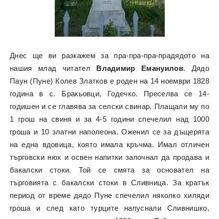
Днес ще ви разкажем за пра-пра-пра-прадядото на
нашия млад читател
Владимир Емануилов
. Дядо
Паун (Пуне) Колев Златков е роден на 14 ноември 1828
година в с. Бракьовци, Годечко. Преселва се 14-
годишен и се главява за селски свинар. Плащали му по
1 грош на свиня и за 4-5 години спечелил над 1000
гроша и 10 златни наполеона. Оженил се за дъщерята
на една вдовица, която имала кръчма. Имал отличен
търговски нюх и освен напитки започнал да продава и
бакалски стоки. Той се смята за основател на
търговията с бакалски стоки в Сливница. За кратък
период от време дядо Пуне спечелил няколко хиляди
гроша и след като турците напуснали Сливнишко,