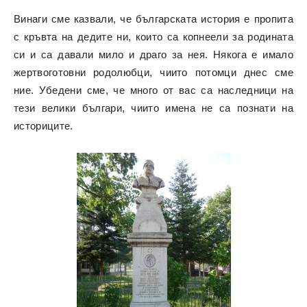
Винаги сме казвали, че българската история е пропита
с кръвта на дедите ни, които са копнеели за родината
си и са давали мило и драго за нея. Някога е имало
жертвоготовни родолюбци, чиито потомци днес сме
ние. Убедени сме, че много от вас са наследници на
тези велики българи, чиито имена не са познати на
историците.