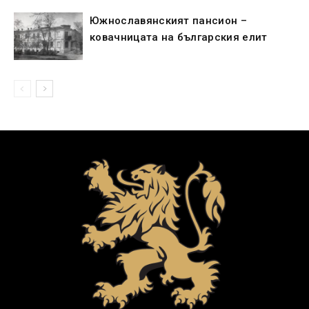
Южнославянският пансион –
ковачницата на българския елит