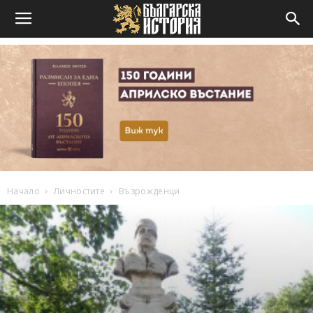
Начало
Личностите
Възрожденци