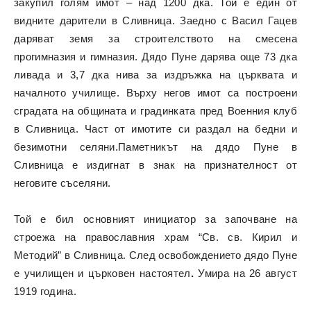
закупил голям имот – над 1200 дка. Той е един от
видните дарители в Сливница. Заедно с Васил Гацев
даряват земя за строителството на смесена
прогимназия и гимназия. Дядо Пуне дарява още 73 дка
ливада и 3,7 дка нива за издръжка на църквата и
началното училище. Върху негов имот са построени
сградата на общината и градинката пред Военния клуб
в Сливница. Част от имотите си раздал на бедни и
безимотни селяни.Паметникът на дядо Пуне в
Сливница е издигнат в знак на признателност от
неговите съселяни.
Той е бил основният инициатор за започване на
строежа на православния храм “Св. св. Кирил и
Meтoдий” в Сливница. След освобождението дядо Пуне
е училищен и църковен настоятел
.
Умира на 26 август
1919 годинa.