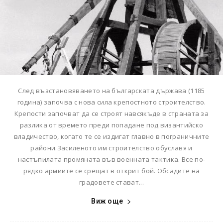
След възстановяването на българската държава (1185
година) започва с нова сила крепостното строителство.
Крепости започват да се строят навсякъде в страната за
разлика от времето преди попадане под византийско
владичество, когато те се издигат главно в пограничните
райони.Засиленото им строителство обуславя и
настъпилата промяната във военната тактика. Все по-
рядко армиите се срещат в открит бой. Обсадите на
градовете стават...
Виж още