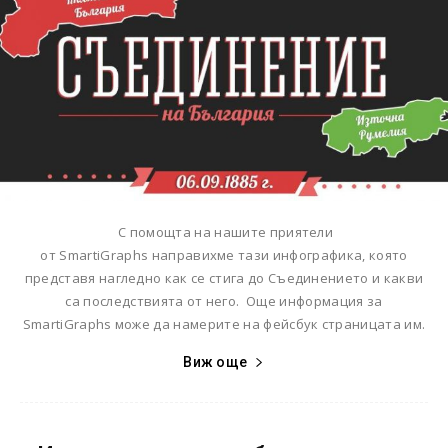
С помощта на нашите приятели
от SmartiGraphs направихме тази инфографика, която
представя нагледно как се стига до Съединението и какви
са последствията от него. Още информация за
SmartiGraphs може да намерите на фейсбук страницата им.
Виж още