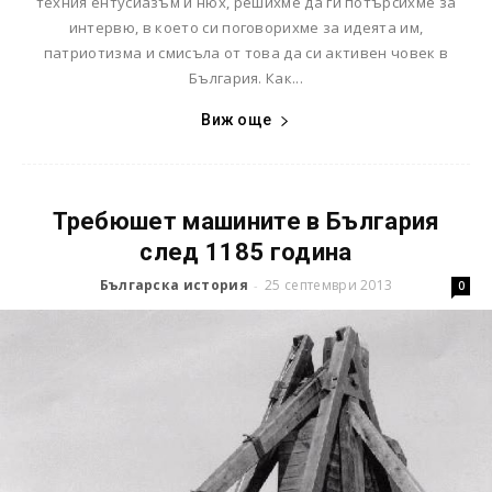
техния ентусиазъм и нюх, решихме да ги потърсихме за
интервю, в което си поговорихме за идеята им,
патриотизма и смисъла от това да си активен човек в
България. Как...
Виж още
Требюшет машините в България
след 1185 година
Българска история
25 септември 2013
-
0