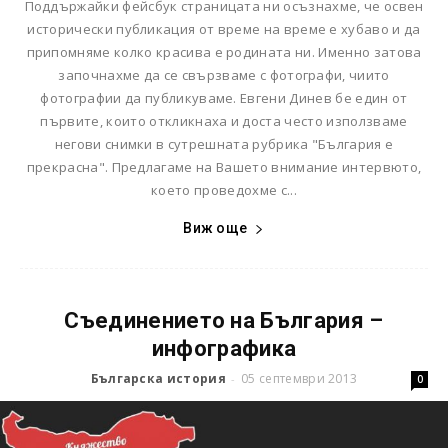
Поддържайки фейсбук страницата ни осъзнахме, че освен
исторически публикация от време на време е хубаво и да
припомняме колко красива е родината ни. Именно затова
започнахме да се свързваме с фотографи, чиито
фотографии да публикуваме. Евгени Динев бе един от
първите, които откликнаха и доста често използваме
негови снимки в сутрешната рубрика "България е
прекрасна". Предлагаме на Вашето внимание интервюто,
което проведохме с...
Виж още
Съединението на България –
инфографика
Българска история
05 септември 2013
-
0