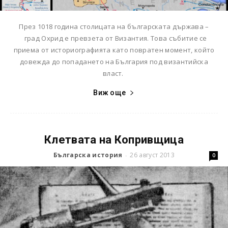
През 1018 година столицата на българската държава –
град Охрид е превзетa от Византия. Това събитие се
приема от историографията като повратен момент, който
довежда до попадането на България под византийска
власт.
Виж още
Клетвата на Копривщица
Българска история
26 август 2013
-
0