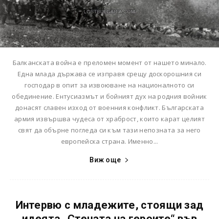
Балканската война е преломен момент от нашето минало.
Една млада държава се изправя срещу доскорошния си
господар в опит за извоюване на националното си
обединение. Ентусиазмът и бойният дух на родния войник
донасят славен изход от военния конфликт. Българската
армия извършва чудеса от храброст, които карат целият
свят да обърне погледа си към тази непозната за него
европейска страна. Именно...
Виж още
Интервю с младежите, стоящи зад
идеята „Стената на героите“ във