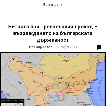
Виж още
Битката при Тревненския проход –
възраждането на българската
държавност
Ивомир Колев
27 август 2013
-
0