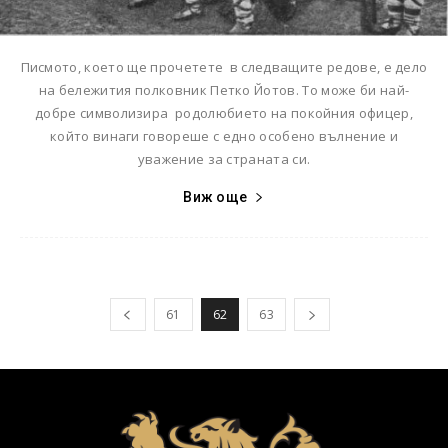
Писмото, което ще прочетете в следващите редове, е дело
на бележития полковник Петко Йотов. То може би най-
добре символизира родолюбието на покойния офицер,
който винаги говореше с едно особено вълнение и
уважение за страната си.
Виж още
61
62
63