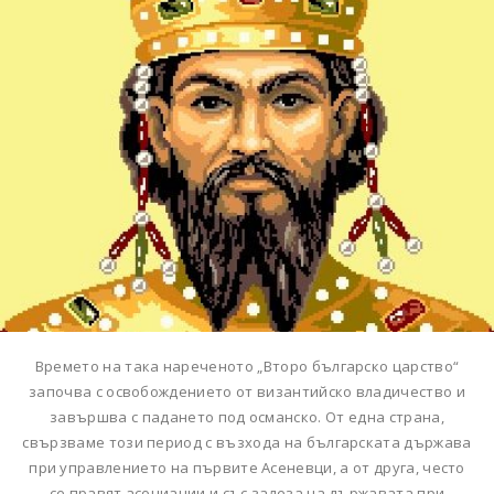
Времето на така нареченото „Второ българско царство“
започва с освобождението от византийско владичество и
завършва с падането под османско. От една страна,
свързваме този период с възхода на българската държава
при управлението на първите Асеневци, а от друга, често
се правят асоциации и със залеза на държавата при