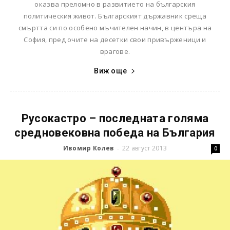
оказва преломно в развитието на българския
политическия живот. Българският държавник среща
смъртта си по особено мъчителен начин, в центъра на
София, пред очите на десетки свои привърженици и
врагове.
Виж още
Русокастро – последната голяма
средновековна победа на България
Ивомир Колев
22 август 2013
-
0