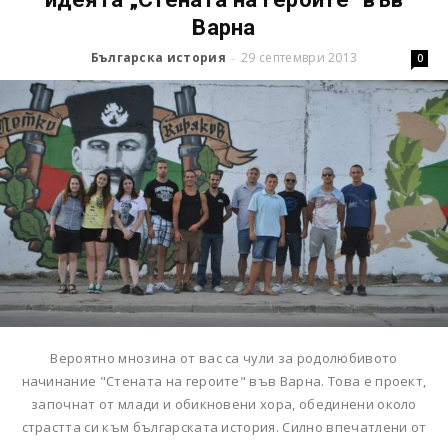
Варна
Българска история
29 септември 2013
-
0
Вероятно мнозина от вас са чули за родолюбивото
начинание "Стената на героите" във Варна. Това е проект,
започнат от млади и обикновени хора, обединени около
страстта си към българската история. Силно впечатлени от