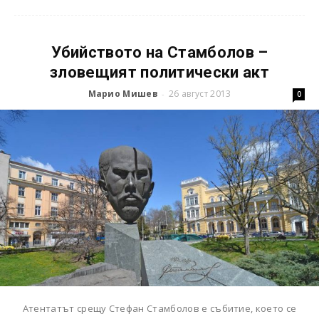
Убийството на Стамболов –
зловещият политически акт
Марио Мишев
26 август 2013
-
0
Атентатът срещу Стефан Стамболов е събитие, което се