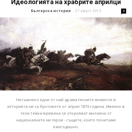
Идеологията на храбрите априлци
Българска история
27 август 2013
-
0
Несъмнено едни от най-драматичните моменти в
историята ни са бунтовете от април 1876 година. Именно в
тези тежки времена се открояват мнозина от
националните ни герои - същите, които почитаме
ежегодишно.