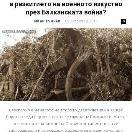
в развитието на военното изкуство
през Балканската война?
Иван Кънчев
09 октомври 2013
-
0
Безспорно в началото на второто десетилетия на XX век
Европа следи с трепет какво се случва на Балканите. Много
от опитните политици на Стария континент не са се
заблуждавали и са усещали бъдещия световен конфликт,