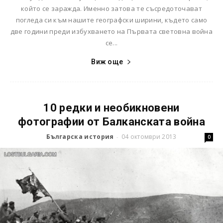
който се заражда. Именно затова те съсредоточават
погледа си към нашите географски ширини, където само
две години преди избухването на Първата световна война
се...
Виж още
10 редки и необикновени
фотографии от Балканската война
Българска история
04 октомври 2013
-
0