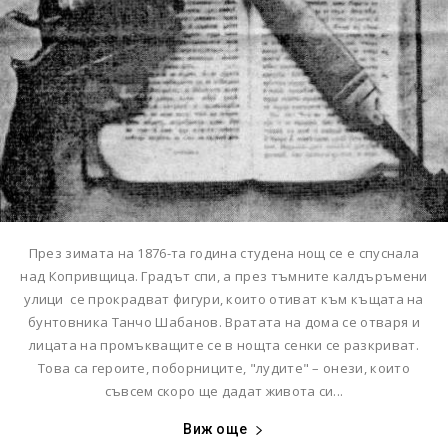
През зимата на 1876-та година студена нощ се е спуснала
над Копривщица. Градът спи, а през тъмните калдъръмени
улици се прокрадват фигури, които отиват към къщата на
бунтовника Танчо Шабанов. Вратата на дома се отваря и
лицата на промъкващите се в нощта сенки се разкриват.
Това са героите, поборниците, "лудите" – онези, които
съвсем скоро ще дадат живота си...
Виж още