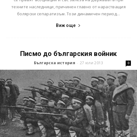
техните наследници, причинен главно от нарастващия
болярски сепаратизъм. Този динамичен период...
Виж още
Писмо до българския войник
Българска история
27 юли 2013
-
0