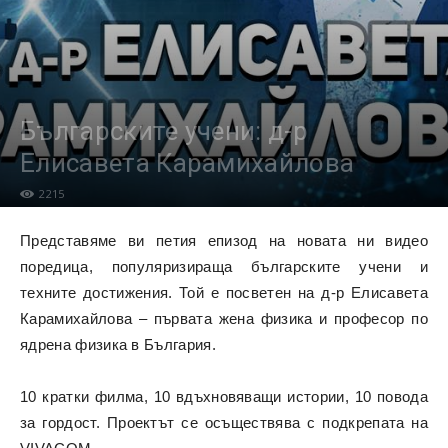
Българските учени: д-р
Елисавета Карамихайлова
2215
Представяме ви петия епизод на новата ни видео
поредица, популяризираща българските учени и
техните достижения. Той е посветен на д-р Елисавета
Карамихайлова – първата жена физика и професор по
ядрена физика в България.
10 кратки филма, 10 вдъхновяващи истории, 10 повода
за гордост. Проектът се осъществява с подкрепата на