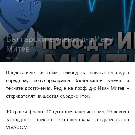
Българските учени: д-р Иван
Митев
1843
Представяме ви осмия епизод на новата ни видео
поредица, популяризираща българските учени и
техните достижения. Ред е на проф. д-р Иван Митев –
откривателят на шестия сърдечен тон.
10 кратки филма, 10 вдъхновяващи истории, 10 повода
за гордост. Проектът се осъществява с подкрепата на
VIVACOM.