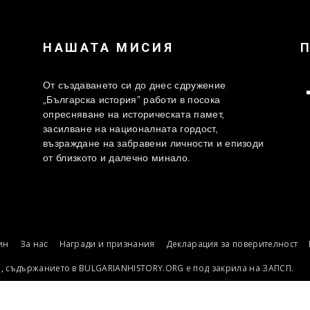
НАШАТА МИСИЯ
От създаването си до днес сдружение
„Българска история” работи в посока
опресняване на историческата памет,
засилване на националната гордост,
възраждане на забравени личности и епизоди
от близкото и далечно минало.
ин
За нас
Награди и признания
Декларация за поверителност
о, съдържанието в BULGARIANHISTORY.ORG е под закрила на ЗАПСП.