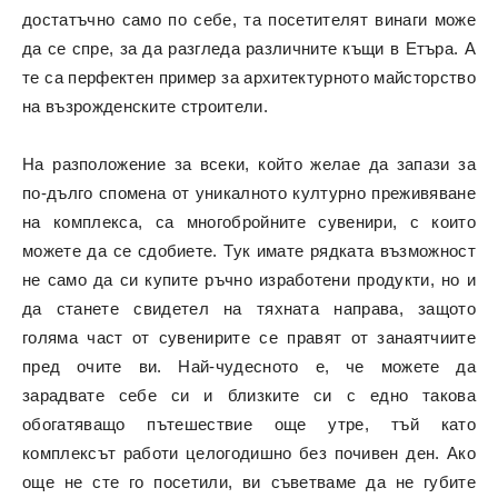
достатъчно само по себе, та посетителят винаги може
да се спре, за да разгледа различните къщи в Етъра. А
те са перфектен пример за архитектурното майсторство
на възрожденските строители.
На разположение за всеки, който желае да запази за
по-дълго спомена от уникалното културно преживяване
на комплекса, са многобройните сувенири, с които
можете да се сдобиете. Тук имате рядката възможност
не само да си купите ръчно изработени продукти, но и
да станете свидетел на тяхната направа, защото
голяма част от сувенирите се правят от занаятчиите
пред очите ви. Най-чудесното е, че можете да
зарадвате себе си и близките си с едно такова
обогатяващо пътешествие още утре, тъй като
комплексът работи целогодишно без почивен ден. Ако
още не сте го посетили, ви съветваме да не губите