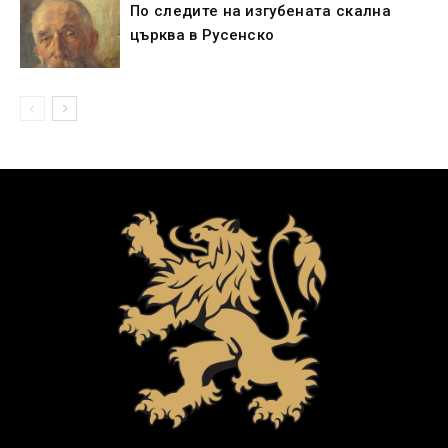
По следите на изгубената скална
църква в Русенско