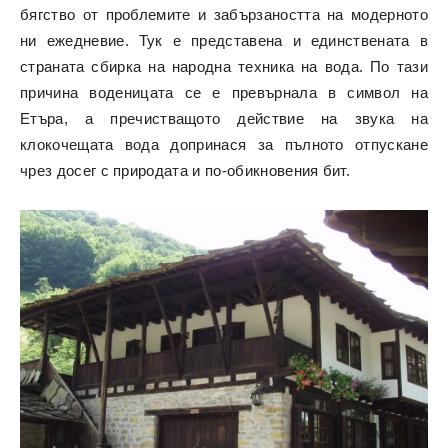
бягство от проблемите и забързаността на модерното
ни ежедневие. Тук е представена и единствената в
страната сбирка на народна техника на вода. По тази
причина воденицата се е превърнала в символ на
Етъра, а пречистващото действие на звука на
клокочещата вода допринася за пълното отпускане
чрез досег с природата и по-обикновения бит.