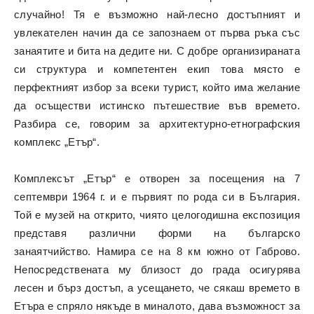
случайно! Тя е възможно най-лесно достъпният и
увлекателен начин да се запознаем от първа ръка със
занаятите и бита на дедите ни. С добре организираната
си структура и компетентен екип това място е
перфектният избор за всеки турист, който има желание
да осъществи истинско пътешествие във времето.
Разбира се, говорим за архитектурно-етнографския
комплекс „Етър“.
Комплексът „Етър“ е отворен за посещения на 7
септември 1964 г. и е първият по рода си в България.
Той е музей на открито, чиято целогодишна експозиция
представя различни форми на българско
занаятчийство. Намира се на 8 км южно от Габрово.
Непосредствената му близост до града осигурява
лесен и бърз достъп, а усещането, че сякаш времето в
Етъра е спряло някъде в миналото, дава възможност за