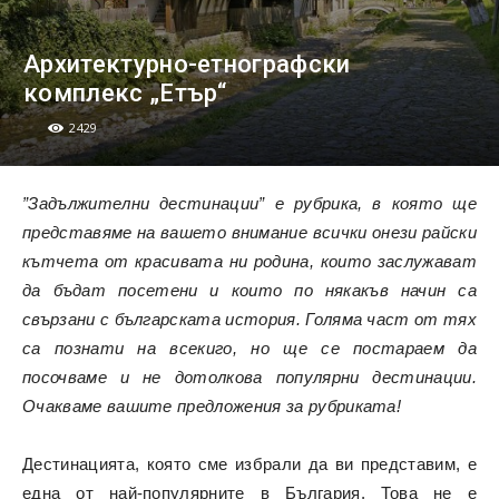
Архитектурно-етнографски
комплекс „Етър“
2429
”Задължителни дестинации” е рубрика, в която ще
представяме на вашето внимание всички онези райски
кътчета от красивата ни родина, които заслужават
да бъдат посетени и които по някакъв начин са
свързани с българската история. Голяма част от тях
са познати на всекиго, но ще се постараем да
посочваме и не дотолкова популярни дестинации.
Очакваме вашите предложения за рубриката!
Дестинацията, която сме избрали да ви представим, е
една от най-популярните в България. Това не е