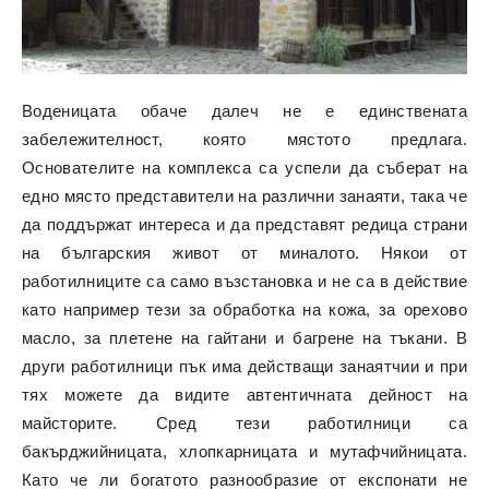
Воденицата обаче далеч не е единствената
забележителност, която мястото предлага.
Основателите на комплекса са успели да съберат на
едно място представители на различни занаяти, така че
да поддържат интереса и да представят редица страни
на българския живот от миналото. Някои от
работилниците са само възстановка и не са в действие
като например тези за обработка на кожа, за орехово
масло, за плетене на гайтани и багрене на тъкани. В
други работилници пък има действащи занаятчии и при
тях можете да видите автентичната дейност на
майсторите. Сред тези работилници са
бакърджийницата, хлопкарницата и мутафчийницата.
Като че ли богатото разнообразие от експонати не