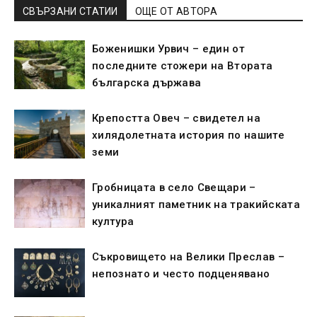
СВЪРЗАНИ СТАТИИ
ОЩЕ ОТ АВТОРА
Боженишки Урвич – един от
последните стожери на Втората
българска държава
Крепостта Овеч – свидетел на
хилядолетната история по нашите
земи
Гробницата в село Свещари –
уникалният паметник на тракийската
култура
Съкровището на Велики Преслав –
непознато и често подценявано