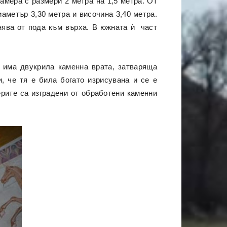
амера с размери 2 метра на 1,5 метра. От
иаметър 3,30 метра и височина 3,40 метра.
нява от пода към върха. В южната ѝ част
 има двукрила каменна врата, затваряща
, че тя е била богато изрисувана и се е
рите са изградени от обработени каменни