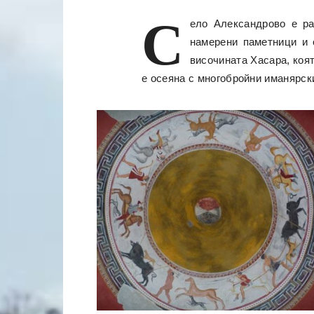
С
ело Александрово е ра
намерени паметници и 
височината Хасара, коят
е осеяна с многобройни иманярски 