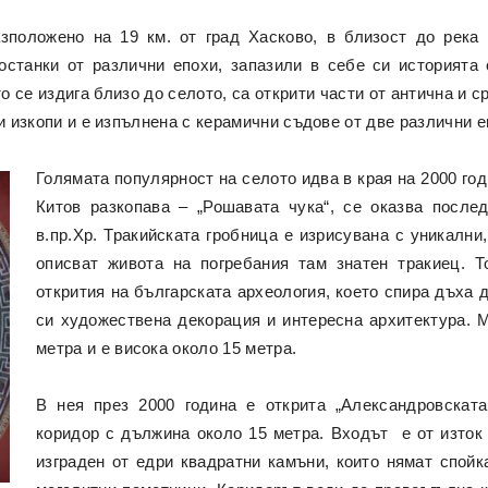
зположено на 19 км. от град Хасково, в близост до река
останки от различни епохи, запазили в себе си историята
о се издига близо до селото, са открити части от антична и 
изкопи и е изпълнена с керамични съдове от две различни епох
Голямата популярност на селото идва в края на 2000 год
Китов разкопава – „Рошавата чука“, се оказва после
в.пр.Хр. Тракийската гробница е изрисувана с уникални
описват живота на погребания там знатен тракиец. Т
открития на българската археология, което спира дъха 
си художествена декорация и интересна архитектура. М
метра и е висока около 15 метра.
В нея през 2000 година е открита „Александровската
коридор с дължина около 15 метра. Входът е от изток 
изграден от едри квадратни камъни, които нямат спойк