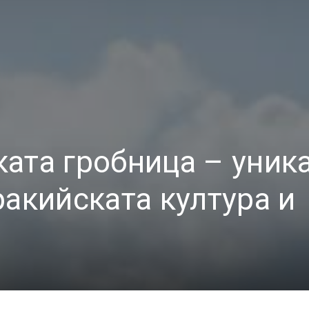
ата гробница – уник
ракийската култура и