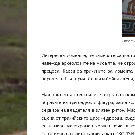
Образът
Интересен момент е, че камерите са постр
навежда археолозите на мисълта, че стро
процеса. Какви са причините за момента 
паралел в България. Ловни и бойни сцени,
Най-богати са стенописите в кръглата ка
образите на три седнали фигури, заобико
сервира на владетеля в златен ритон. Ма
сцена от тракийските царски дворци, къд
се намира монохромен червен пояс, в
Герасимова разчита надписа като “КОДЗИ