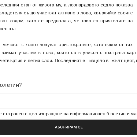
следния етап от живота му, а леопардовото седло показва
владетеля също участват активно в лова, хвърляйки своите
ват ходом, като се предполага, че това са приятелите на
нен път.
 мечове, с които ловуват аристократите, като някои от тях
 взимат участие в лова, които са в унисон с пъстрата кар
 четвъртия и петия слой. Последният е изцяло в жълт цвят, 
бюлетин?
де съхранен с цел изпращане на информационен бюлетин и м