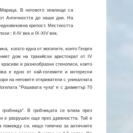
 Марица. В неговото землище са
 от Античността до наши дни. На
средновековна крепост. Местността
и : II-IV вeк и IX-XIV век.
ина, когато една от могилите, които Георги
дният дом на тракийски аристократ от IV
, красиви и разнообразни стенописи, които
ова е едно от най-големите и интересни
дори на неговите откриватели с уникалната
огилата “Рошавата чука“ е с диаметър 70
 гробница“. В гробницата се влиза през
и е разрушен още през древността. Той е
а помежду си, нещо типично за античните