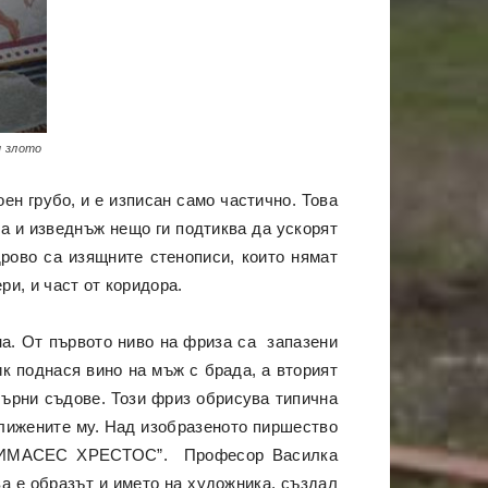
и злото
ен грубо, и е изписан само частично. Това
а и изведнъж нещо ги подтиква да ускорят
дрово са изящните стенописи, които нямат
и, и част от коридора.
на. От първото ниво на фриза са запазени
к поднася вино на мъж с брада, а вторият
бърни съдове. Този фриз обрисува типична
ближените му. Над изобразеното пиршество
ОДЗИМАСЕС ХРЕСТОС”. Професор Василка
 е образът и името на художника, създал