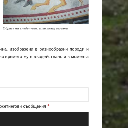
Образа на владетеля, атакуващ глигана
тина, изобразени в разнообразни породи и
но времето му е въздействало и в момента
*
аркетингови съобщения