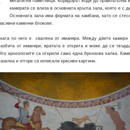
мегалитни паметници. Коридорът води до правоъгълна к
а
камерата се влиза в основната кръгла зала, която е с д
Основната зала има формата на камбана, като се стес
масивни каменни блокове.
ката по него е свалена от иманяри. Между двете камери
азбита от иманяри, вратата е открита и може да се твърди
йто археолозите са открили само една бронзова халка. Каме
азилка и отгоре са изписали красиви картини.