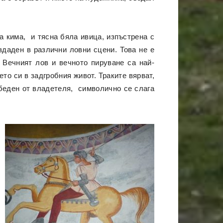
а кима, и тясна бяла ивица, изпъстрена с
здаден в различни ловни сцени. Това не е
 Вечният лов и вечното пируване са най-
то си в задгробния живот. Траките вярват,
обеден от владетеля, символично се слага