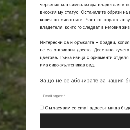
червения кон символизира владетеля в по
високия му статус. Останалите образи на 
копия по животните. Част от хората лову
владетеля, които го следват в неговия жиз
Интересни са и оръжията – брадви, копия,
не са откривани досега. Десетина кучета
цветове. Тънка ивица с орнаменти отделя
има сиво-жълтеникав вид.
Защо не се абонирате за нашия 
Съгласявам се email адресът ми да бъ