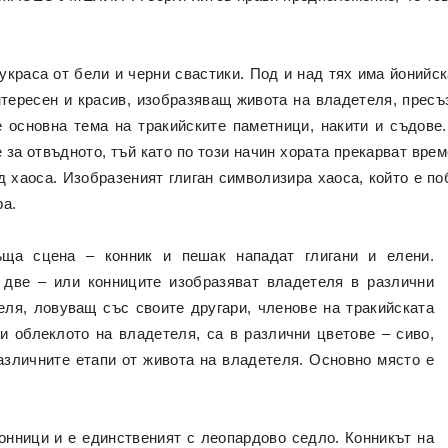
украса от бели и черни свастики. Под и над тях има йонийск
тересен и красив, изобразяващ живота на владетеля, пресъ
 основна тема на тракийските паметници, накити и съдове.
 за отвъдното, тъй като по този начин хората прекарват време
д хаоса. Изобразеният глиган символизира хаоса, който е п
ра.
ъща сцена – конник и пешак нападат глигани и елени.
 две – или конниците изобразяват владетеля в различни
еля, ловуващ със своите другари, членове на тракийската
 и облеклото на владетеля, са в различни цветове – сиво,
азличните етапи от живота на владетеля. Основно място е
конници и е единственият с леопардово седло. Конникът на