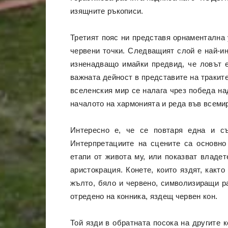
изящните ръкописи.
Третият пояс ни представя орнаментална 
червени точки. Следващият слой е най-ин
изненадващо имайки предвид, че ловът е
важната дейност в представите на траките
вселенския мир се налага чрез победа на
началото на хармонията и реда във всеми
Интересно е, че се повтаря една и с
Интерпретациите на сцените са основно
етапи от живота му, или показват владет
аристокрация. Конете, които яздят, както
жълто, бяло и червено, символизиращи р
отредено на конника, яздещ червен кон.
Той язди в обратната посока на другите 