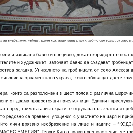
 на владетеля, яздещ червен кон, атакуващ глиган, който символизира хаоса 
оени и изписани бавно и прецизно, докато коридорът е постро
ителите и художникът започват бавно да създават гробницат
остава загадка. Уникалното на гробницата от село Алексан
 живописна орнаментална украса, които обхващат двете камер
мера, които са разположени в шест пояса с различна широчи
лени от двама правостоящи прислужници. Единият прислужни
сата пред тримата аристократи е отрупана със златни и сре
ето редовно са правени угощения с участието на царя и при
 който личи врязано изображение на лице и надпис – “К
МАСЕС УМЕЛИЯ”. Георги Китов прави предположение, че това