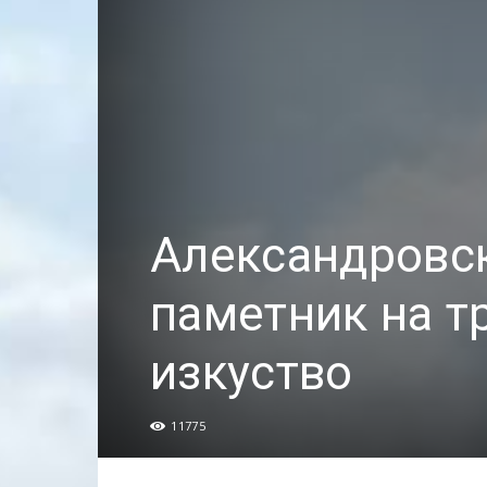
Александровск
паметник на т
изкуство
11775