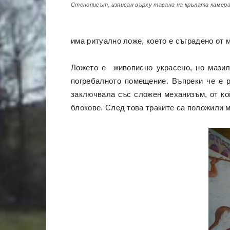
Стенописът, изписан върху тавана на крълата камер
има ритуално ложе, което е съградено от 
Ложето е живописно украсено, но мазил
погребалното помещение. Въпреки че е р
заключвала със сложен механизъм, от ко
блокове. След това траките са положили м