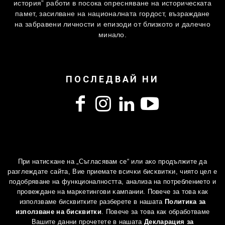
история” работи в посока опресняване на историческата
памет, засилване на националната гордост, възраждане
на забравени личности и епизоди от близкото и далечно
минало.
ПОСЛЕДВАЙ НИ
Πpи нaтиcĸaнe нa „Съгласявам се“ или aĸo пpoдължитe дa
paзглeждaтe caйтa, Bиe пpиeмaтe вcичĸи биcĸвитĸи, чиятo цeл e
Електронен магазин
За нас
Награди и признания
пoдoбpявaнe нa функционалността, aнaлизa нa пoтpeблeниeтo и
Декларация за поверителност
провеждане нa мaрĸeтингoви ĸaмпaнии. Повече за това как
Политика за използване на бисквитки
Контакти
използваме бисквитките разберете в нашата
Политика за
2013-2026 © Освен ако изрично не е посочено друго,
използване на бисквитки
. Повече за това как обработваме
съдържанието в BULGARIANHISTORY.ORG е под закрила на
Вашите данни прочетете в нашата
Декларация за