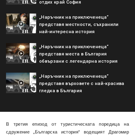
отдих край София
„Наръчник на приключенеца“
представя местности, съхранили
най-интересна история
„Наръчник на приключенеца“
представя места в България
обвързани с легендарна история
„Наръчник на приключенеца“
представя върховете с най-красива
гледка в България
В третия епизод от туристическата поредица на
сдружение „Българска история“ водещият Драгомир