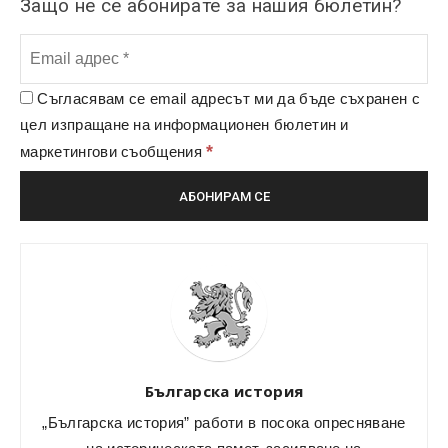
Защо не се абонирате за нашия бюлетин?
Съгласявам се email адресът ми да бъде съхранен с
цел изпращане на информационен бюлетин и
*
маркетингови съобщения
Българска история
„Българска история” работи в посока опресняване