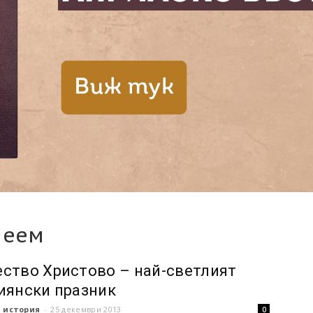
леем
ство Христово – най-светлият
иянски празник
 история
-
25 декември 2013
0