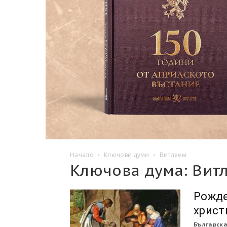
Начало
Ключови думи
Витлеем
Ключова дума: Вит
Рожде
христ
Българска