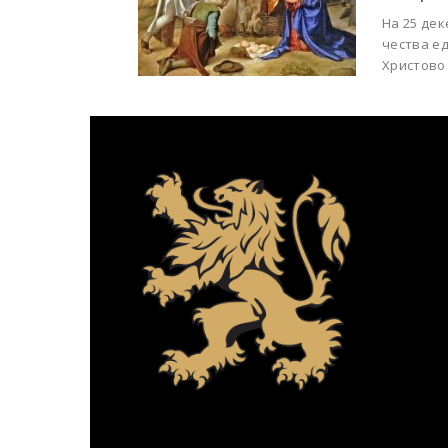
На 25 дек
чества е
Христово 