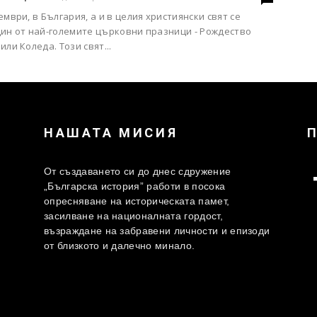
ември, в България, а и в целия християнски свят се
дин от най-големите църковни празници - Рождество
или Коледа. Този свят...
НАШАТА МИСИЯ
От създаването си до днес сдружение
„Българска история” работи в посока
опресняване на историческата памет,
засилване на националната гордост,
възраждане на забравени личности и епизоди
от близкото и далечно минало.