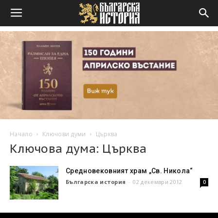
Начало
Ключови думи
Църква
Ключова дума: Църква
Средновековният храм „Св. Никола“
Българска история
-
02 декември 2012
0