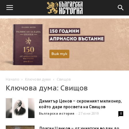
Начало
Ключови думи
Свищов
Ключова дума: Свищов
Димитър Ценов – скромният милионер,
който дари просвета на Свищов
Българска история
-
27 юни 2019
0
Драган Цанков – от униатски водач до