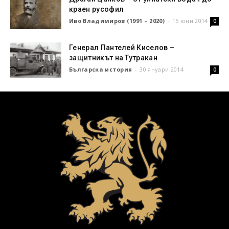
краен русофил
Иво Владимиров (1991 – 2020)
-
15 юни 2014
0
Генерал Пантелей Киселов –
защитникът на Тутракан
Българска история
-
30 януари 2014
0