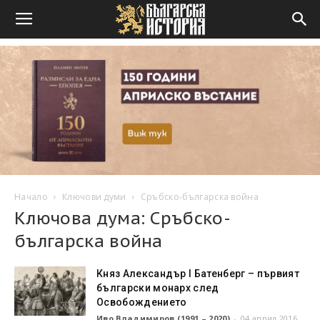
Начало
Ключови думи
Сръбско-българска война
Ключова дума: Сръбско-
българска война
Княз Александър I Батенберг – първият
български монарх след
Освобождението
Иво Владимиров (1991 – 2020)
-
04 април 2016