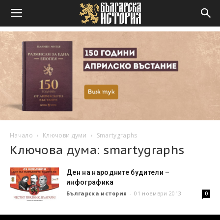
Начало
Ключови думи
Smartygraphs
Ключова дума: smartygraphs
Ден на народните будители –
инфографика
Българска история
-
01 ноември 2013
0