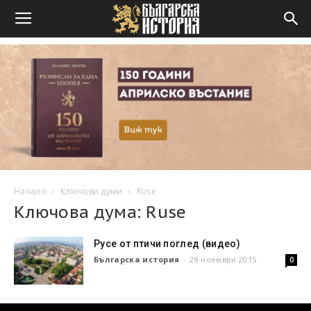
Начало
Ключови думи
Ruse
Ключова дума: Ruse
Русе от птичи поглед (видео)
Българска история
-
28 ноември 2015
0