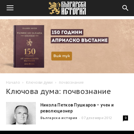
Начало
Ключови думи
почвознание
Ключова дума: почвознание
Никола Петков Пушкаров – учен и
революционер
Българска история
-
07 декември 2012
0