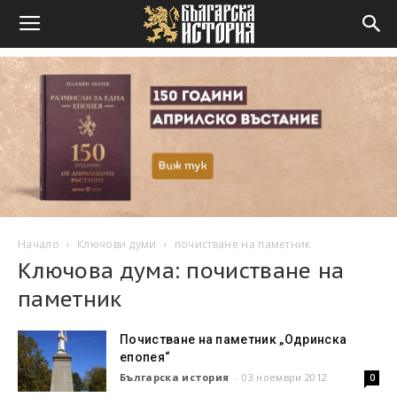
Начало
Ключови думи
почистване на паметник
Ключова дума: почистване на
паметник
Почистване на паметник „Одринска
епопея“
Българска история
-
03 ноември 2012
0