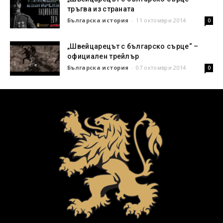
тръгва из страната
Българска история
-
11 октомври 2014
0
„Швейцарецът с българско сърце“ –
официален трейлър
Българска история
-
07 октомври 2014
0