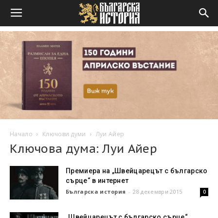
Начало
Ключови думи
Луи Айер
Ключова дума: Луи Айер
Премиера на „Швейцарецът с българско
сърце“ в интернет
Българска история
-
28 декември 2015
0
„Швейцарецът с българско сърце“