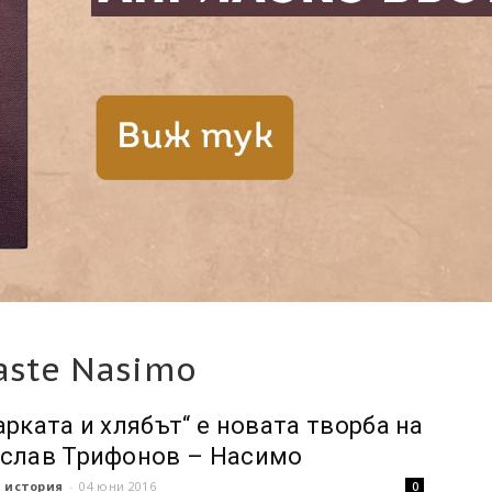
aste Nasimo
арката и хлябът“ е новата творба на
слав Трифонов – Насимо
 история
-
04 юни 2016
0