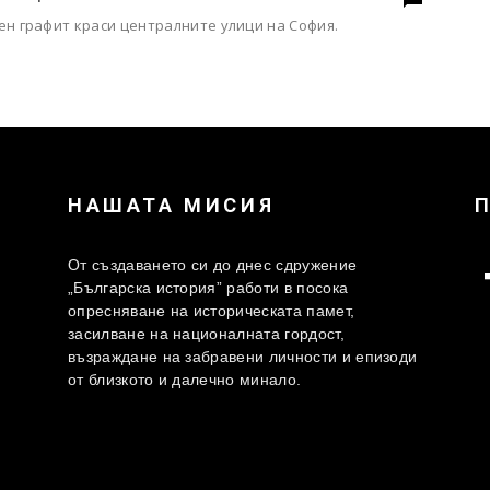
ен графит краси централните улици на София.
НАШАТА МИСИЯ
От създаването си до днес сдружение
„Българска история” работи в посока
опресняване на историческата памет,
засилване на националната гордост,
възраждане на забравени личности и епизоди
от близкото и далечно минало.