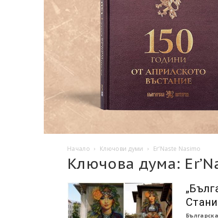
Начало
Ключови думи
Er’Naste Nasimo
Ключова дума: Er’N
„Бълг
Стани
Българска