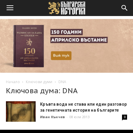
Начало
Ключови думи
DNA
Ключова дума: DNA
Кръвта вода не става или един разговор
за генетичната история на българите
Иван Кънчев
-
08 юли 2013
0