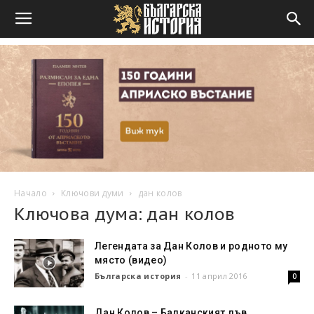
Начало
Ключови думи
дан колов
Ключова дума: дан колов
Легендата за Дан Колов и родното му
място (видео)
Българска история
-
11 април 2016
0
Дан Колов – Балканският лъв