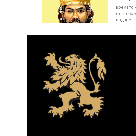
Времето 
с освобо
падането 