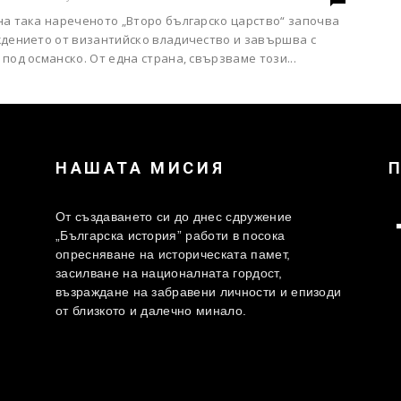
на така нареченото „Второ българско царство“ започва
ждението от византийско владичество и завършва с
под османско. От една страна, свързваме този...
НАШАТА МИСИЯ
От създаването си до днес сдружение
„Българска история” работи в посока
опресняване на историческата памет,
засилване на националната гордост,
възраждане на забравени личности и епизоди
от близкото и далечно минало.