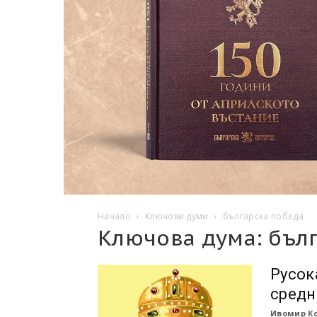
Начало
Ключови думи
българска победа
Ключова дума: бъл
Русок
средн
Ивомир К