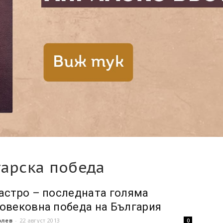
гарска победа
астро – последната голяма
овековна победа на България
олев
-
22 август 2013
0