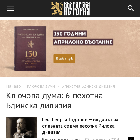
Начало
Ключови думи
6 пехотна Бдинска дивизия
Ключова дума: 6 пехотна
Бдинска дивизия
Ген. Георги Тодоров — водачът на
славната седма пехотна Рилска
дивизия
Българска история
-
02 септември 2014
0