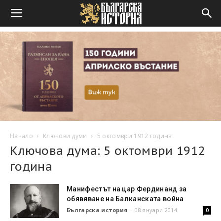
Начало
Ключови думи
5 октомври 1912 година
Ключова дума: 5 октомври 1912
година
Манифестът на цар Фердинанд за
обявяване на Балканската война
Българска история
-
08 януари 2014
0