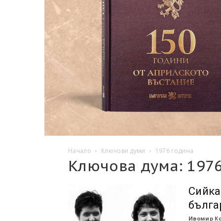
Начало
Ключови думи
1976 година
Ключова дума: 197
Сийка
бълга
Ивомир К