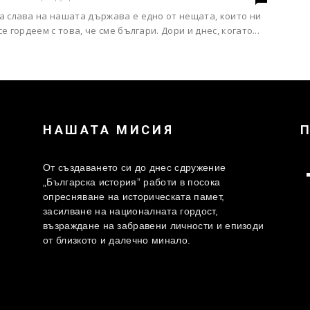
а слава на нашата държава е едно от нещата, които ни
се гордеем с това, че сме българи. Дори и днес, когато...
НАШАТА МИСИЯ
От създаването си до днес сдружение
„Българска история” работи в посока
опресняване на историческата памет,
засилване на националната гордост,
възраждане на забравени личности и епизоди
от близкото и далечно минало.