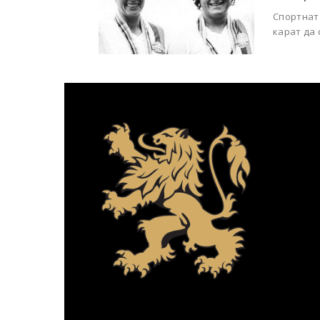
Спортнат
карат да 