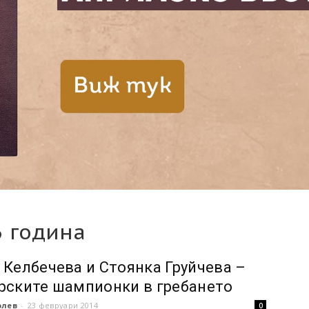
6 година
 Келбечева и Стоянка Груйчева –
рските шампионки в гребането
олев
-
23 февруари 2014
0