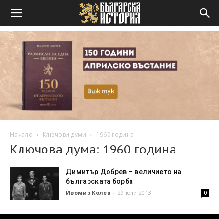
Начало
Ключови думи
1960 година
Ключова дума: 1960 година
Димитър Добрев – величието на
българската борба
Ивомир Колев
-
29 юли 2013
0