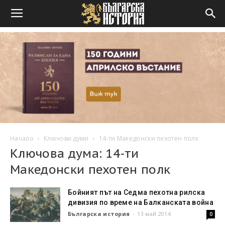
Начало
Ключови думи
14-ти Македонски пехотен полк
Ключова дума: 14-ти
Македонски пехотен полк
Бойният път на Седма пехотна рилска
дивизия по време на Балканската война
Българска история
-
13 май 2014
0