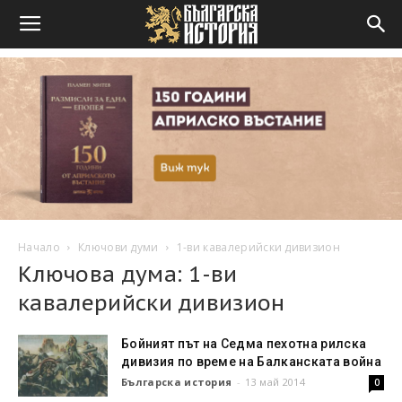
Начало
Ключови думи
1-ви кавалерийски дивизион
Ключова дума: 1-ви
кавалерийски дивизион
Бойният път на Седма пехотна рилска
дивизия по време на Балканската война
Българска история
-
13 май 2014
0