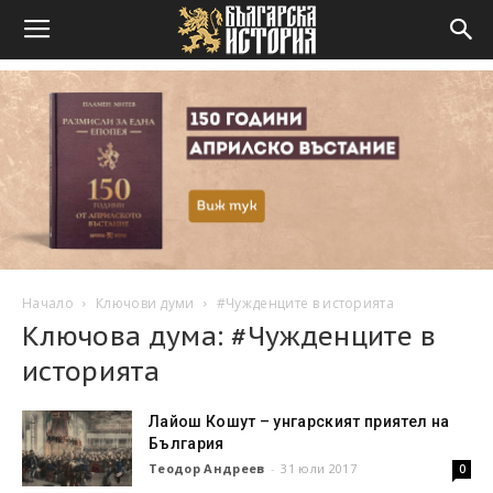
Начало
Ключови думи
#Чужденците в историята
Ключова дума: #Чужденците в
историята
Лайош Кошут – унгарският приятел на
България
Теодор Андреев
-
31 юли 2017
0