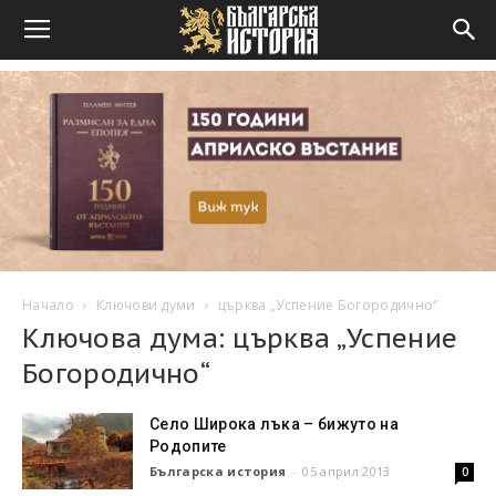
Начало
Ключови думи
църква „Успение Богородично“
Ключова дума: църква „Успение
Богородично“
Село Широка лъка – бижуто на
Родопите
Българска история
-
05 април 2013
0