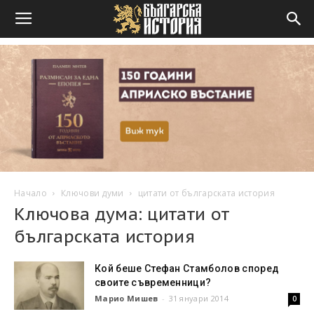
Начало
Ключови думи
цитати от българската история
Ключова дума: цитати от
българската история
Кой беше Стефан Стамболов според
своите съвременници?
Марио Мишев
-
31 януари 2014
0