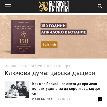
Начало
Ключови думи
царска дъщеря
Ключова дума: царска дъщеря
Как цар Борис III се опита да промени
конституцията, за да короняса дъщеря
си
Иван Кънчев
-
24 май 2013
0