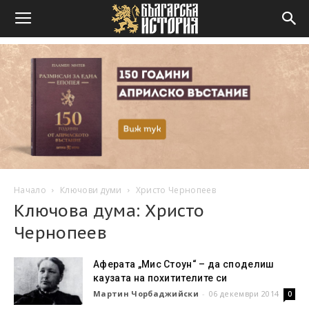
Начало
Ключови думи
Христо Чернопеев
Ключова дума: Христо
Чернопеев
Аферата „Мис Стоун“ – да споделиш
каузата на похитителите си
Мартин Чорбаджийски
-
06 декември 2014
0