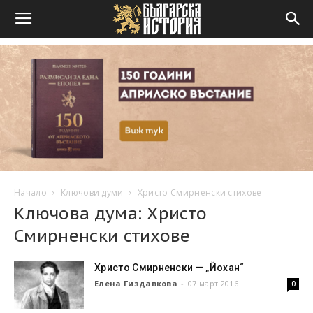
Начало
Ключови думи
Христо Смирненски стихове
Ключова дума: Христо
Смирненски стихове
Христо Смирненски — „Йохан“
Елена Гиздавкова
-
07 март 2016
0