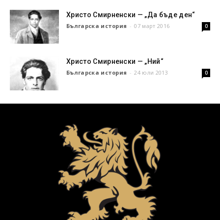
Христо Смирненски — „Да бъде ден“
Българска история
-
07 март 2016
0
Христо Смирненски — „Ний“
Българска история
-
24 юли 2013
0