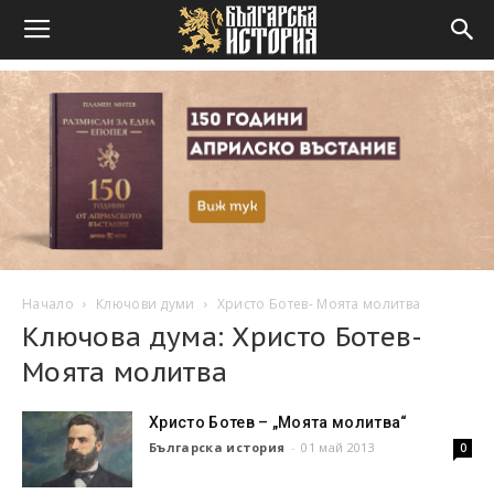
Начало
Ключови думи
Христо Ботев- Моята молитва
Ключова дума: Христо Ботев-
Моята молитва
Христо Ботев – „Моята молитва“
Българска история
-
01 май 2013
0