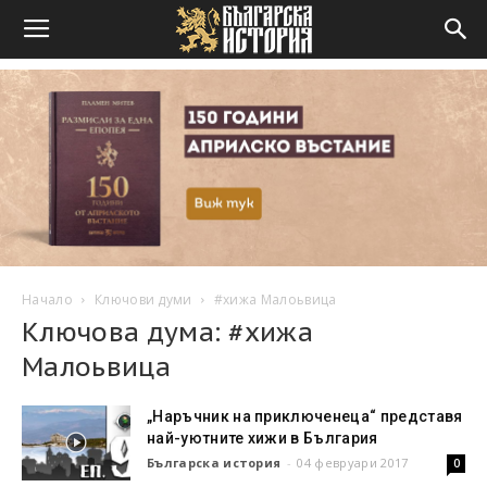
Начало
Ключови думи
#хижа Малоьвица
Ключова дума: #хижа
Малоьвица
„Наръчник на приключенеца“ представя
най-уютните хижи в България
Българска история
-
04 февруари 2017
0