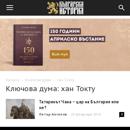
Начало
Ключови думи
хан Токту
Ключова дума: хан Токту
Татаринът Чака – цар на България или
не?
Петър Ангелов
-
24 февруари 2016
0