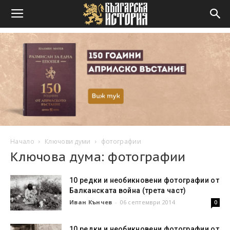
Начало
Ключови думи
фотографии
Ключова дума: фотографии
10 редки и необикновени фотографии от
Балканската война (трета част)
Иван Кънчев
-
06 септември 2014
0
10 редки и необикновени фотографии от