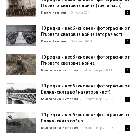
Първата световна война (трета част)
Иван Кънчев
-
04 юли 2014
0
10 редки и необикновени фотографии от
Първата световна война (втора част)
Иван Кънчев
-
05 юни 2014
0
10 редки и необикновени фотографии от
Първата световна война
Българска история
-
04 ноември 2013
0
10 редки и необикновени фотографии от
Балканската война (втора част)
Българска история
-
17 октомври 2013
0
10 редки и необикновени фотографии от
Балканската война
Българска история
-
04 октомври 2013
0