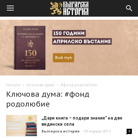
Начало
Ключови думи
#фонд родолюбие
Ключова дума: #фонд
родолюбие
„Дари книга – подари знание” на две
видински села
Българска история
-
09 януари 2017
0