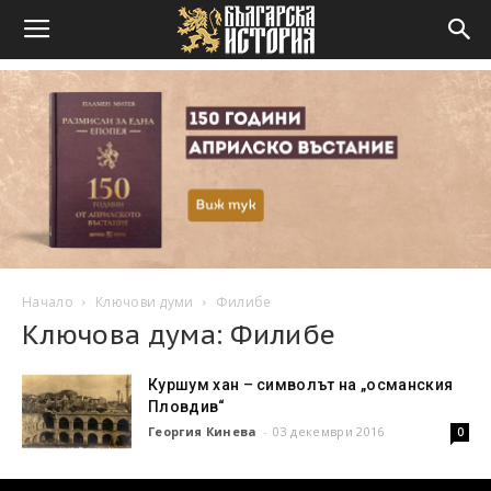
Начало
Ключови думи
Филибе
Ключова дума: Филибе
Куршум хан – символът на „османския
Пловдив“
Георгия Кинева
-
03 декември 2016
0