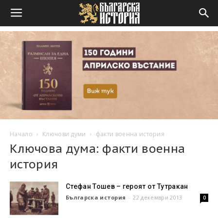
Начало
Ключови думи
факти военна история
Ключова дума: факти военна
история
Стефан Тошев – героят от Тутракан
Българска история
-
22 декември 2013
0