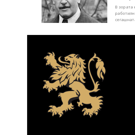
В зората 
работилни
сегашната