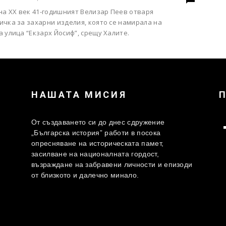
на XX век 41-годишният Велизар Пеев отваря
чка за захарни изделия, която се намирала на
 улица “Екзарх Йосиф”, срещу Халите.
НАШАТА МИСИЯ
От създаването си до днес сдружение
„Българска история” работи в посока
опресняване на историческата памет,
засилване на националната гордост,
възраждане на забравени личности и епизоди
от близкото и далечно минало.