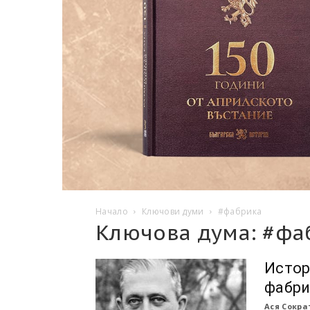
Начало
Ключови думи
#фабрика
Ключова дума: #фа
Истор
фабри
Ася Сокра