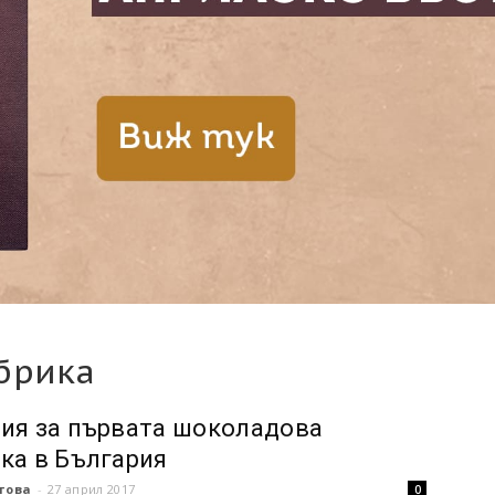
брика
ия за първата шоколадова
ка в България
това
-
27 април 2017
0