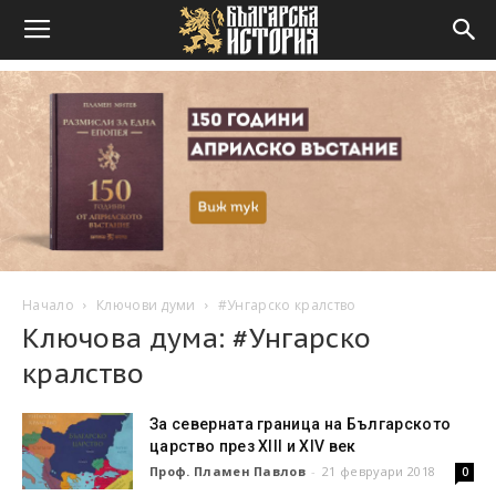
Начало
Ключови думи
#Унгарско кралство
Ключова дума: #Унгарско
кралство
За северната граница на Българското
царство през XIII и XIV век
Проф. Пламен Павлов
-
21 февруари 2018
0