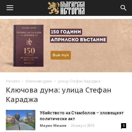
Начало
Ключови думи
улица Стефан Караджа
Ключова дума: улица Стефан
Караджа
Убийството на Стамболов – зловещият
политически акт
Марио Мишев
-
26 август 2013
0