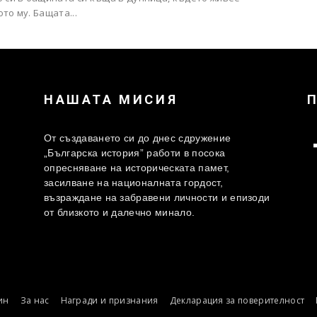
то му. Бащата...
НАШАТА МИСИЯ
От създаването си до днес сдружение
„Българска история” работи в посока
опресняване на историческата памет,
засилване на националната гордост,
възраждане на забравени личности и епизоди
от близкото и далечно минало.
ин
За нас
Награди и признания
Декларация за поверителност