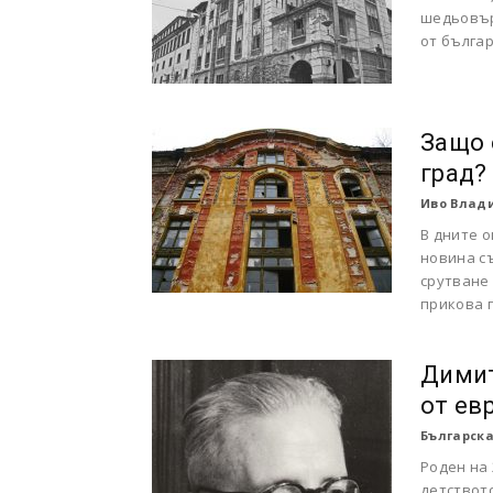
шедьовър
от бълга
Защо 
град?
Иво Влади
В дните 
новина с
срутване
прикова г
Димит
от ев
Българска
Роден на
детствот