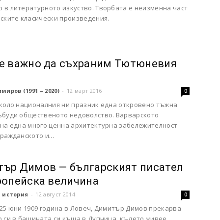
 в литературното изкуство. Творбата е неизменна част
рските класически произведения.
е важно да съхраним Тютюневия
миров (1991 – 2020)
-
12 март 2016
0
около националния ни празник една откровено тъжна
ъбуди общественото недоволство. Варварското
 на една много ценна архитектурна забележителност
ражданското и...
ър Димов — българският писател
ропейска величина
 история
-
12 август 2014
0
 25 юни 1909 година в Ловеч, Димитър Димов прекарва
о си в бащината си къща в Дупница, където живее