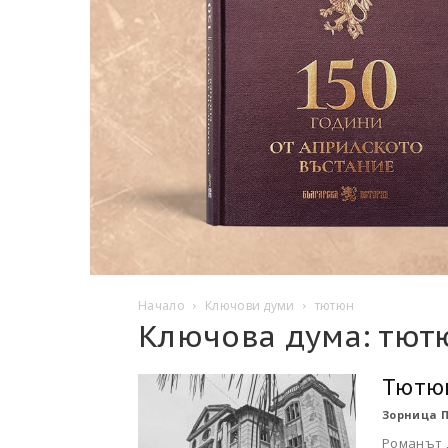
Начало
Ключови думи
тютюн
Ключова дума: тют
Тютюн
Зорница 
Романът 