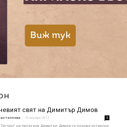
юн
евият свят на Димитър Димов
Панталеева
-
13 януари 2017
0
„Тютюн“ на писателя Димитър Димов се оказва истински