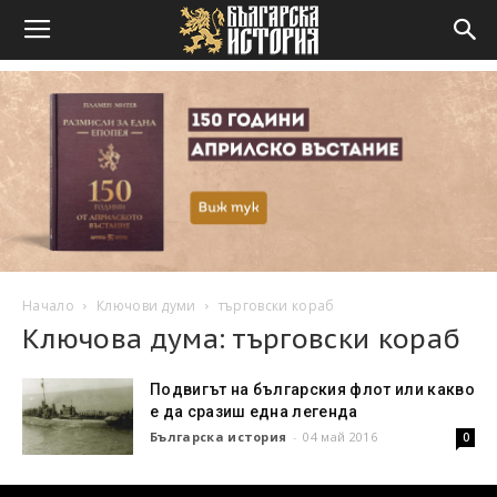
Начало
Ключови думи
търговски кораб
Ключова дума: търговски кораб
Подвигът на българския флот или какво
е да сразиш една легенда
Българска история
-
04 май 2016
0