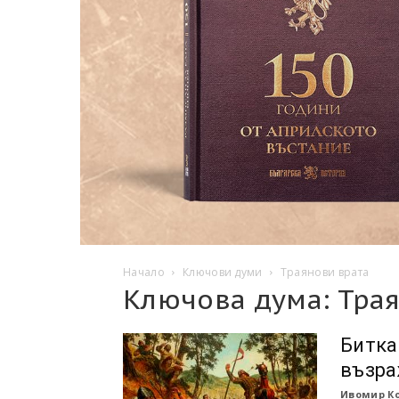
Начало
Ключови думи
Траянови врата
Ключова дума: Тра
Битка
възра
Ивомир К