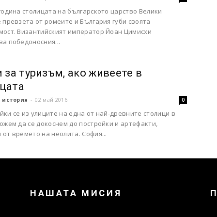
година столицата на българското царство Велики
 превзета от ромеите и България губи своята
мост. Византийският император Йоан Цимисхи
а победоносния...
и за туризъм, ако живеете в
цата
 история
-
02 май 2016
0
ки се из улиците на една от най-древните столици в
ожем да се докоснем до постройки и артефакти,
от времето на неолита. София...
НАШАТА МИСИЯ