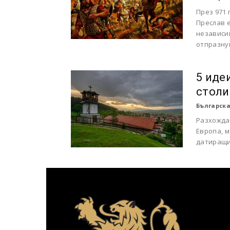
През 971 
Преслав е
независи
отпразнув
5 иде
столи
Българска
Разхождай
Европа, м
датиращи 