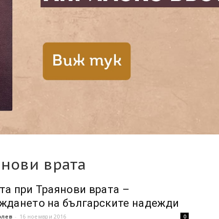
янови врата
та при Траянови врата –
ждането на българските надежди
олев
-
16 ноември 2016
0