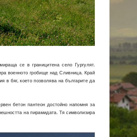
мираща се в границитена село Гургулят.
мира военното гробище над Сливница. Край
я в бяг, което позволява на българите да
ервен бетон пантеон достойно напомня за
решността на пирамидата. Тя символизира