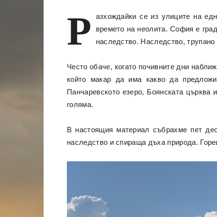
Р
азхождайки се из улиците на едн
времето на неолита. София е град
наследство. Наследство, трупано 
Често обаче, когато почивните дни наближ
който макар да има какво да предложи
Панчаревското езеро, Боянската църква и
голяма.
В настоящия материал събрахме пет дест
наследство и спираща дъха природа. Горе