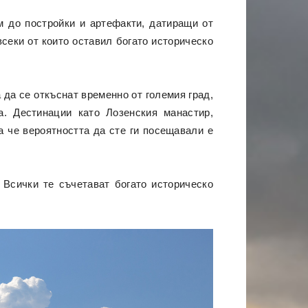
м до постройки и артефакти, датиращи от
всеки от които оставил богато историческо
 да се откъснат временно от големия град,
. Дестинации като Лозенския манастир,
а че вероятността да сте ги посещавали е
 Всички те съчетават богато историческо