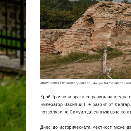
Крепостта Траянови врата се намира на точно час о
Край Траянови врата се разиграва и една 
император Василий II е разбит от бълга
позволява на Самуил да си възвърне конт
Днес до историческата местност може да 