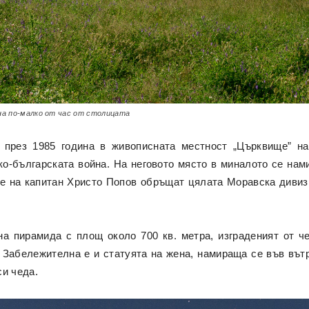
на по-малко от час от столицата
 през 1985 година в живописната местност „Църквище” на
ко-българската война. На неговото място в миналото се на
те на капитан Христо Попов обръщат цялата Моравска дивизи
 пирамида с площ около 700 кв. метра, изграденият от ч
. Забележителна е и статуята на жена, намираща се във вът
си чеда.