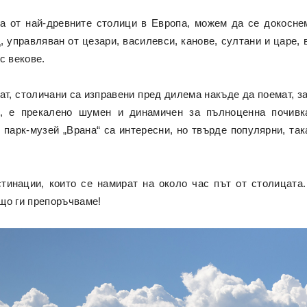
а от най-древните столици в Европа, можем да се докосне
, управляван от цезари, василевси, канове, султани и царе, 
с векове.
ат, столичани са изправени пред дилема накъде да поемат, за
, е прекалено шумен и динамичен за пълноценна почивка
 парк-музей „Врана“ са интересни, но твърде популярни, так
инации, които се намират на около час път от столицата.
що ги препоръчваме!