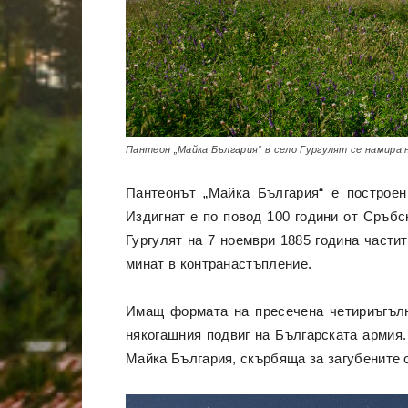
Пантеон „Майка България“ в село Гургулят се намира 
Пантеонът „Майка България“ е построен
Издигнат е по повод 100 години от Сръбс
Гургулят на 7 ноември 1885 година части
минат в контранастъпление.
Имащ формата на пресечена четириъгълна
някогашния подвиг на Българската армия
Майка България, скърбяща за загубените 