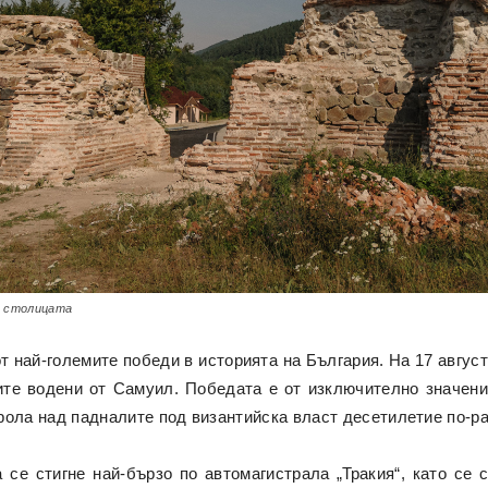
т столицата
от най-големите победи в историята на България. На 17 август
рите водени от Самуил. Победата е от изключително значени
рола над падналите под византийска власт десетилетие по-ра
се стигне най-бързо по автомагистрала „Тракия“, като се 