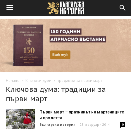
Начало
Ключови думи
традиции за първи март
Ключова дума: традиции за
първи март
Първи март – празникът на мартениците
и пролетта
Българска история
-
28 февруари 2014
0